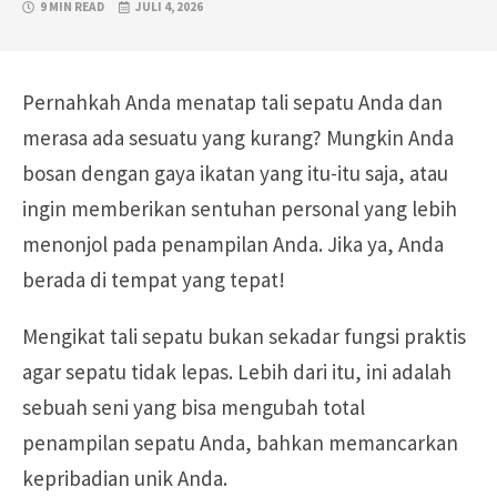
9 MIN READ
JULI 4, 2026
Pernahkah Anda menatap tali sepatu Anda dan
merasa ada sesuatu yang kurang? Mungkin Anda
bosan dengan gaya ikatan yang itu-itu saja, atau
ingin memberikan sentuhan personal yang lebih
menonjol pada penampilan Anda. Jika ya, Anda
berada di tempat yang tepat!
Mengikat tali sepatu bukan sekadar fungsi praktis
agar sepatu tidak lepas. Lebih dari itu, ini adalah
sebuah seni yang bisa mengubah total
penampilan sepatu Anda, bahkan memancarkan
kepribadian unik Anda.