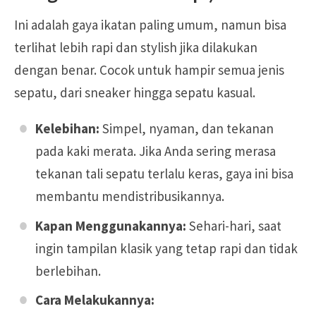
Ini adalah gaya ikatan paling umum, namun bisa
terlihat lebih rapi dan stylish jika dilakukan
dengan benar. Cocok untuk hampir semua jenis
sepatu, dari sneaker hingga sepatu kasual.
Kelebihan:
Simpel, nyaman, dan tekanan
pada kaki merata. Jika Anda sering merasa
tekanan tali sepatu terlalu keras, gaya ini bisa
membantu mendistribusikannya.
Kapan Menggunakannya:
Sehari-hari, saat
ingin tampilan klasik yang tetap rapi dan tidak
berlebihan.
Cara Melakukannya: