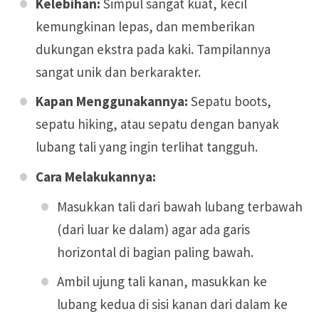
Kelebihan:
Simpul sangat kuat, kecil
kemungkinan lepas, dan memberikan
dukungan ekstra pada kaki. Tampilannya
sangat unik dan berkarakter.
Kapan Menggunakannya:
Sepatu boots,
sepatu hiking, atau sepatu dengan banyak
lubang tali yang ingin terlihat tangguh.
Cara Melakukannya:
Masukkan tali dari bawah lubang terbawah
(dari luar ke dalam) agar ada garis
horizontal di bagian paling bawah.
Ambil ujung tali kanan, masukkan ke
lubang kedua di sisi kanan dari dalam ke