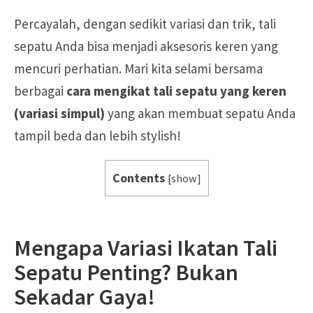
Percayalah, dengan sedikit variasi dan trik, tali
sepatu Anda bisa menjadi aksesoris keren yang
mencuri perhatian. Mari kita selami bersama
berbagai
cara mengikat tali sepatu yang keren
(variasi simpul)
yang akan membuat sepatu Anda
tampil beda dan lebih stylish!
Contents
[
show
]
Mengapa Variasi Ikatan Tali
Sepatu Penting? Bukan
Sekadar Gaya!