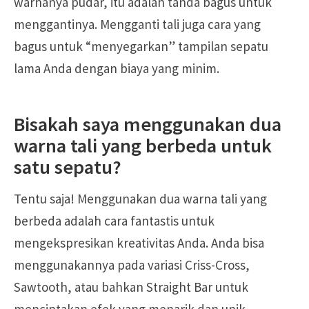
warnanya pudar, itu adalah tanda bagus untuk
menggantinya. Mengganti tali juga cara yang
bagus untuk “menyegarkan” tampilan sepatu
lama Anda dengan biaya yang minim.
Bisakah saya menggunakan dua
warna tali yang berbeda untuk
satu sepatu?
Tentu saja! Menggunakan dua warna tali yang
berbeda adalah cara fantastis untuk
mengekspresikan kreativitas Anda. Anda bisa
menggunakannya pada variasi Criss-Cross,
Sawtooth, atau bahkan Straight Bar untuk