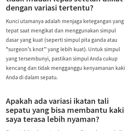
dengan variasi tertentu?
Kunci utamanya adalah menjaga ketegangan yang
tepat saat mengikat dan menggunakan simpul
dasar yang kuat (seperti simpul pita ganda atau
“surgeon’s knot” yang lebih kuat). Untuk simpul
yang tersembunyi, pastikan simpul Anda cukup
kencang dan tidak mengganggu kenyamanan kaki
Anda di dalam sepatu.
Apakah ada variasi ikatan tali
sepatu yang bisa membantu kaki
saya terasa lebih nyaman?