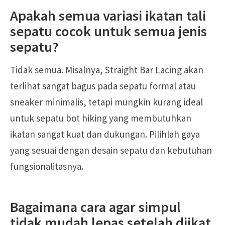
Apakah semua variasi ikatan tali
sepatu cocok untuk semua jenis
sepatu?
Tidak semua. Misalnya, Straight Bar Lacing akan
terlihat sangat bagus pada sepatu formal atau
sneaker minimalis, tetapi mungkin kurang ideal
untuk sepatu bot hiking yang membutuhkan
ikatan sangat kuat dan dukungan. Pilihlah gaya
yang sesuai dengan desain sepatu dan kebutuhan
fungsionalitasnya.
Bagaimana cara agar simpul
tidak mudah lepas setelah diikat