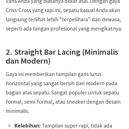
Vans Anda yang biasanya diikat asal. Dengan gaya
Criss-Cross yang rapi ini, sepatu kasual Anda akan
langsung terlihat lebih “terpelihara” dan dewasa,
seperti ada tangan profesional yang mengikatnya.
2. Straight Bar Lacing (Minimalis
dan Modern)
Gaya ini memberikan tampilan garis lurus
horizontal yang sangat bersih dan modern pada
bagian atas sepatu. Sangat populer untuk sepatu
formal, semi-formal, atau sneaker dengan desain
minimalis.
Kelebihan:
Tampilan super rapi, tidak ada