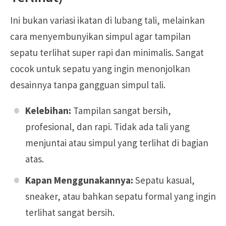
Ini bukan variasi ikatan di lubang tali, melainkan
cara menyembunyikan simpul agar tampilan
sepatu terlihat super rapi dan minimalis. Sangat
cocok untuk sepatu yang ingin menonjolkan
desainnya tanpa gangguan simpul tali.
Kelebihan:
Tampilan sangat bersih,
profesional, dan rapi. Tidak ada tali yang
menjuntai atau simpul yang terlihat di bagian
atas.
Kapan Menggunakannya:
Sepatu kasual,
sneaker, atau bahkan sepatu formal yang ingin
terlihat sangat bersih.