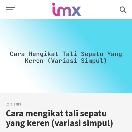
Skip
to
content
BISNIS
Cara mengikat tali sepatu
yang keren (variasi simpul)