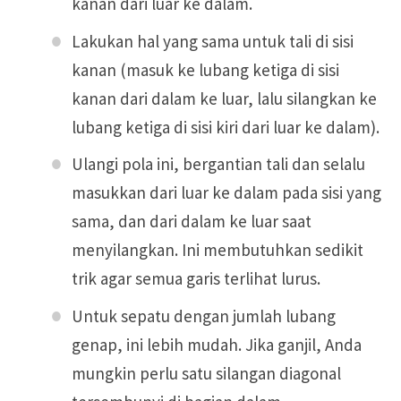
kanan dari luar ke dalam.
Lakukan hal yang sama untuk tali di sisi
kanan (masuk ke lubang ketiga di sisi
kanan dari dalam ke luar, lalu silangkan ke
lubang ketiga di sisi kiri dari luar ke dalam).
Ulangi pola ini, bergantian tali dan selalu
masukkan dari luar ke dalam pada sisi yang
sama, dan dari dalam ke luar saat
menyilangkan. Ini membutuhkan sedikit
trik agar semua garis terlihat lurus.
Untuk sepatu dengan jumlah lubang
genap, ini lebih mudah. Jika ganjil, Anda
mungkin perlu satu silangan diagonal