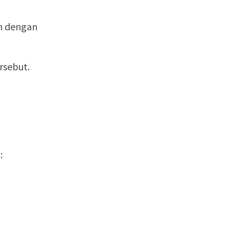
an dengan
rsebut.
: