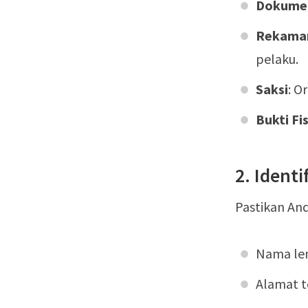
Dokume
Rekaman
pelaku.
Saksi
: O
Bukti Fi
2. Identi
Pastikan And
Nama le
Alamat t