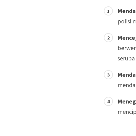
Menda
polisi
Menceg
berwen
serupa
Mendap
mendap
Meneg
mencip