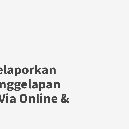
elaporkan
enggelapan
 Via Online &