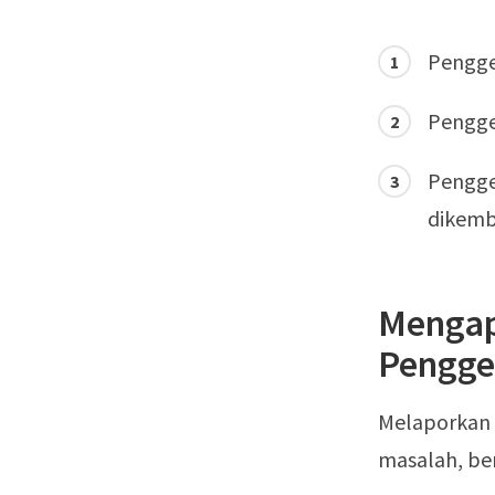
Pengge
Penggel
Pengge
dikemb
Mengap
Pengge
Melaporkan 
masalah, be