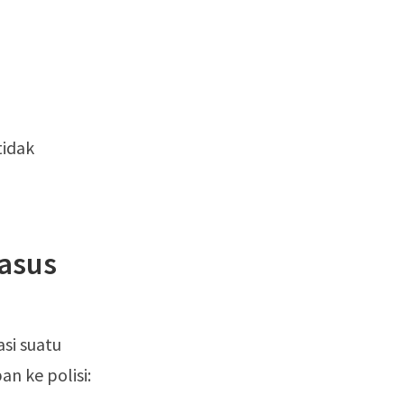
tidak
asus
si suatu
n ke polisi: