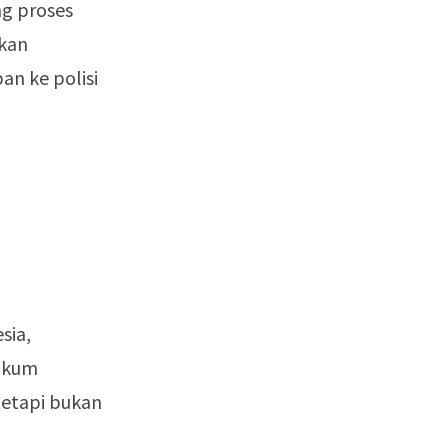
g proses
akan
n ke polisi
sia,
hukum
tetapi bukan