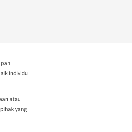
apan
aik individu
aan atau
 pihak yang