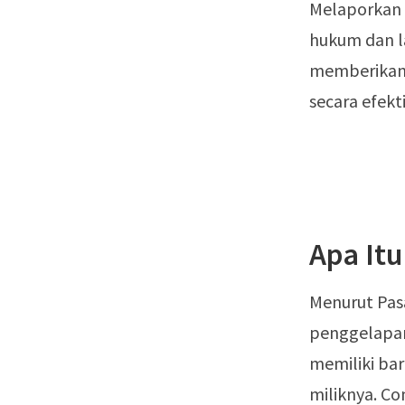
Melaporkan
hukum dan l
memberikan 
secara efekti
Apa It
Menurut Pas
penggelapan
memiliki ba
miliknya. C