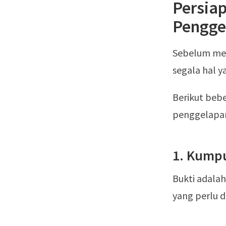
Persia
Pengge
Sebelum mem
segala hal 
Berikut beb
penggelapan,
1. Kumpu
Bukti adala
yang perlu 