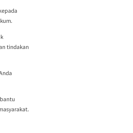
 kepada
ukum.
ak
an tindakan
 Anda
mbantu
 masyarakat.