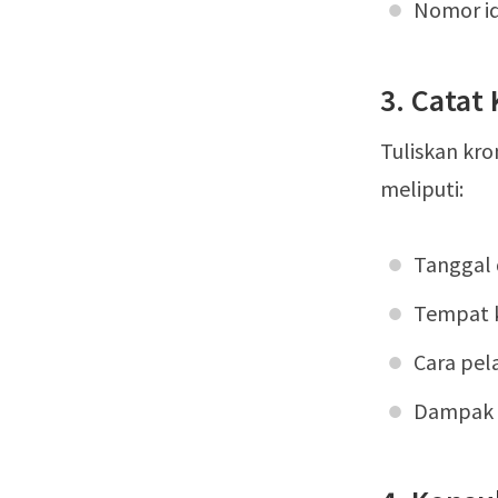
Nomor ide
3. Catat
Tuliskan kro
meliputi:
Tanggal 
Tempat k
Cara pel
Dampak a