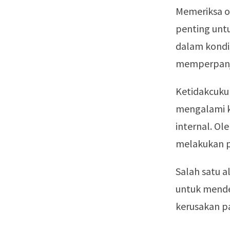
Memeriksa ol
penting unt
dalam kondis
memperpanj
Ketidakcuku
mengalami k
internal. O
melakukan p
Salah satu 
untuk mendet
kerusakan pa