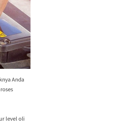
iknya Anda
roses
r level oli