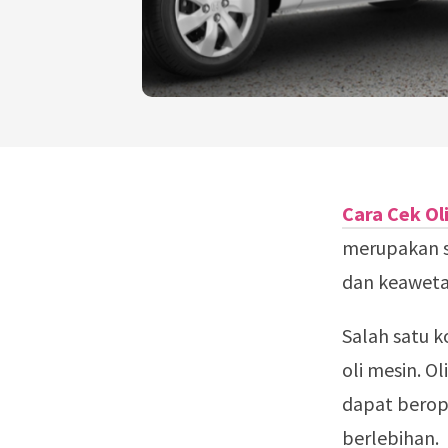
Cara Cek Ol
merupakan s
dan keaweta
Salah satu 
oli mesin. O
dapat berop
berlebihan.