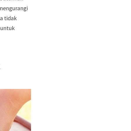
 mengurangi
a tidak
 untuk
k