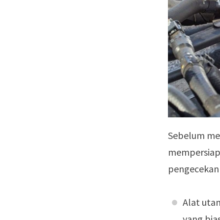
Sebelum mel
mempersiapk
pengecekan 
Alat utam
yang bia