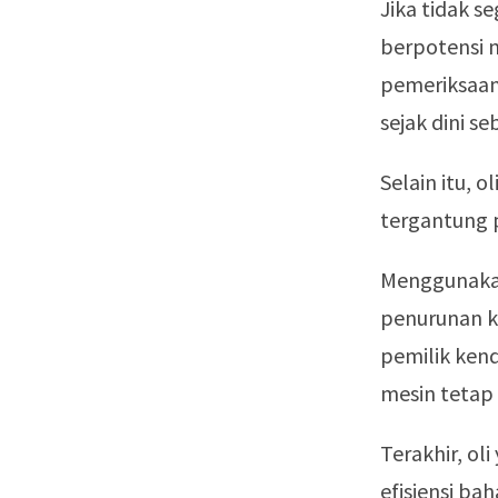
Jika tidak s
berpotensi 
pemeriksaan 
sejak dini se
Selain itu, 
tergantung 
Menggunakan
penurunan k
pemilik ken
mesin tetap
Terakhir, ol
efisiensi b