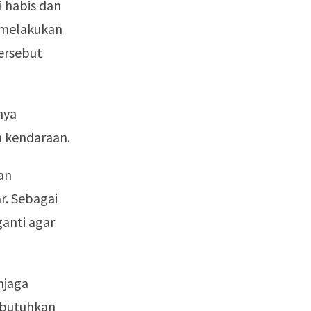
i habis dan
 melakukan
ersebut
nya
n kendaraan.
an
r. Sebagai
anti agar
njaga
mbutuhkan