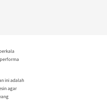
berkala
 performa
n ini adalah
sin agar
yang