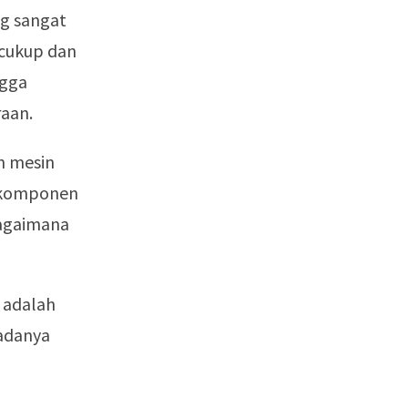
ng sangat
 cukup dan
ngga
aan.
n mesin
n komponen
bagaimana
 adalah
 adanya