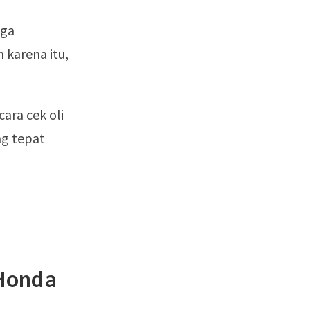
aga
 karena itu,
ra cek oli
g tepat
 Honda