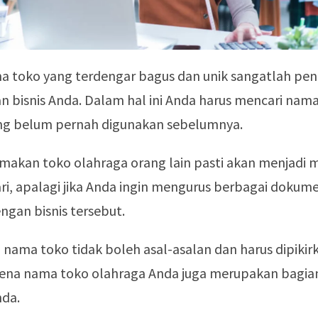
a toko yang terdengar bagus dan unik sangatlah pen
 bisnis Anda. Dalam hal ini Anda harus mencari nam
ng belum pernah digunakan sebelumnya.
akan toko olahraga orang lain pasti akan menjadi m
ri, apalagi jika Anda ingin mengurus berbagai dokum
ngan bisnis tersebut.
 nama toko tidak boleh asal-asalan dan harus dipiki
ena nama toko olahraga Anda juga merupakan bagia
nda.