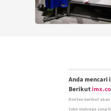
Anda mencari 
Berikut
imx.co
Konten berikut akan
toko olahraga yang b