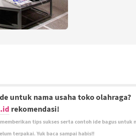
ide untuk nama usaha toko olahraga?
.id
rekomendasi!
 memberikan tips sukses serta contoh ide bagus untuk
elum terpakai. Yuk baca sampai habis!!