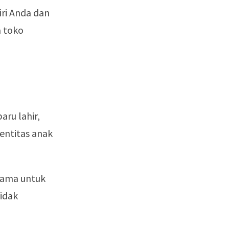
ri Anda dan
 toko
aru lahir,
entitas anak
nama untuk
tidak