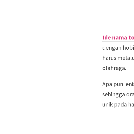
Ide nama t
dengan hobi
harus melalu
olahraga.
Apa pun jeni
sehingga or
unik pada ha