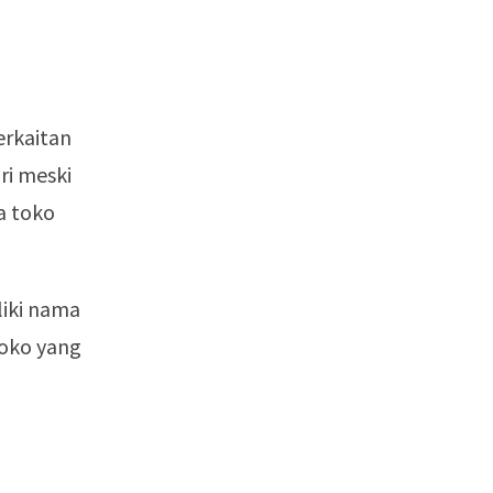
erkaitan
ri meski
a toko
liki nama
toko yang